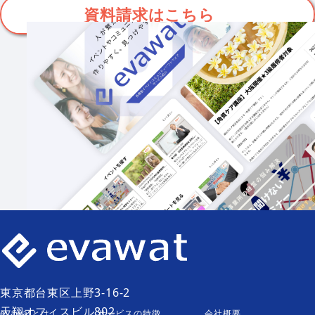
資料請求
はこちら
東京都台東区上野3-16-2
天翔オフィスビル802
evawatとは
サービスの特徴
会社概要