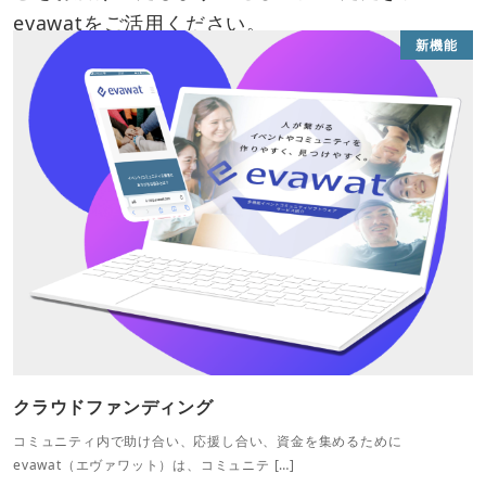
evawatをご活用ください。
新機能
クラウドファンディング
コミュニティ内で助け合い、応援し合い、資金を集めるために
無
evawat（エヴァワット）は、コミュニテ […]
プ